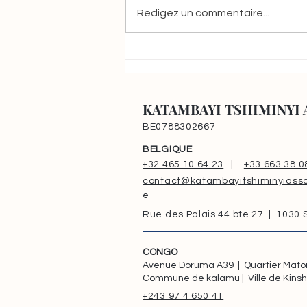
Rédigez un commentaire...
Construction du Centre de
Santé KTA à Maluku : un
projet pour offrir des soins
de santé à plus de 20 000
KATAMBAYI TSHIMINYI 
habitants
BE0788302667
BELGIQUE
+32 465 10 64 23
|
+33 663 38 0
contact@katambayitshiminyiasso
e
Rue des Palais 44 bte 27 | 1030
CONGO
Avenue Doruma A39 | Quartier Mat
Commune de kalamu | Ville de Kins
+243 97 4 650 41