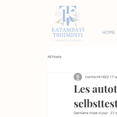
HOME
All Posts
contact41622
17 a
Les auto
selbsttes
Dernière mise à jour :
27 