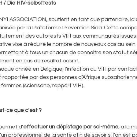
H / Die HIV-selbsttests
I ASSOCIATION, soutient en tant que partenaire, la
ganisée par la Plateforme Prévention Sida. Cette camp
ratuitement des autotests VIH aux communautés issues 
tiative vise à réduire le nombre de nouveaux cas au sein
ettant à tous un chacun de connaitre son statut sér
ement en cas de résultat positif.
haque année en Belgique, l’infection au VIH par contac
t rapportée par des personnes d’Afrique subsaharienn
 femmes (sciensano, rapport VIH).
st-ce que c’est ?
permet d’
effectuer un dépistage par soi-même
, à la m
d’un professionnel de la santé afin de savoir si l’on est p