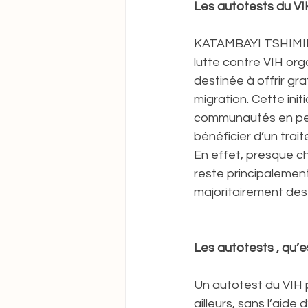
Les autotests du VI
KATAMBAYI TSHIMINY
lutte contre VIH or
destinée à offrir g
migration. Cette ini
communautés en perm
bénéficier d’un trait
En effet, presque c
reste principalemen
majoritairement des
Les autotests , qu’e
Un autotest du VIH 
ailleurs, sans l’aide 