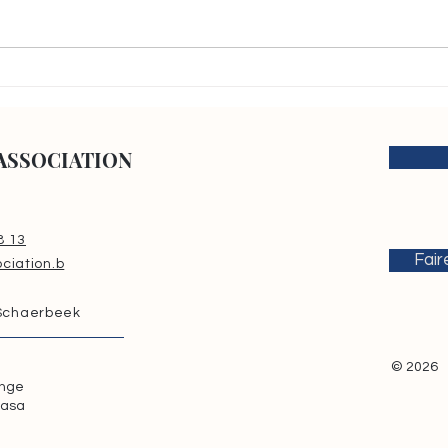
Les archives, fondement de
Renf
la justice et de la mémoire :
un e
KATAMBAYI TSHIMINYI
la s
ASSOCIATION présente à la
cybe
ASSOCIATION
Semaine internationale des
Archives 2026
8 13
Fair
ciation.b
 Schaerbeek
© 2026
onge
hasa