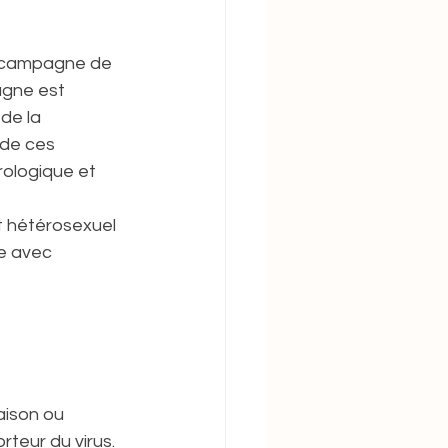
 campagne de 
agne est 
de la 
 de ces 
ologique et 
t hétérosexuel 
e avec 
aison ou 
orteur du virus.