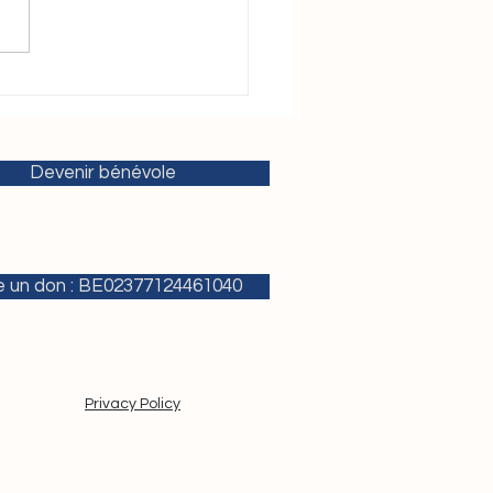
orcer la cybersécurité :
ngagement au service de
écurité humaine et de la
rrésilience
Devenir bénévole
e un don : BE02377124461040
Privacy Policy