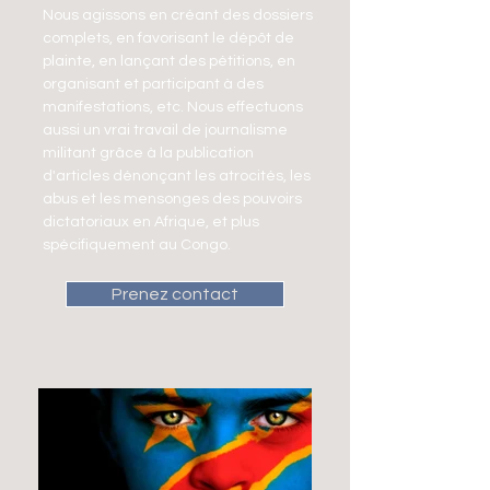
Nous agissons en créant des dossiers
complets, en favorisant le dépôt de
plainte, en lançant des pétitions, en
organisant et participant à des
manifestations, etc. Nous effectuons
aussi un vrai travail de journalisme
militant grâce à la publication
d'articles dénonçant les atrocités, les
abus et les mensonges des pouvoirs
dictatoriaux en Afrique, et plus
spécifiquement au Congo.
Prenez contact