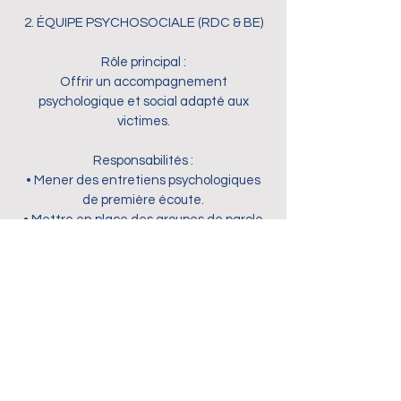
2. ÉQUIPE PSYCHOSOCIALE (RDC & BE)
Rôle principal :
Offrir un accompagnement
psychologique et social adapté aux
victimes.
Responsabilités :
• Mener des entretiens psychologiques
de première écoute.
• Mettre en place des groupes de parole
pour les survivants.
• Assurer le suivi post-traumatique.
• Orienter les cas graves vers des
structures médicales partenaires.
• Accompagner la réinsertion
communautaire.
⸻