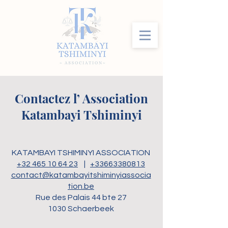
Contactez l’ Association
Katambayi Tshiminyi
KATAMBAYI TSHIMINYI ASSOCIATION
+32 465 10 64 23
|
+33663380813
contact@katambayitshiminyiassocia
tion.be
Rue des Palais 44 bte 27
1030 Schaerbeek