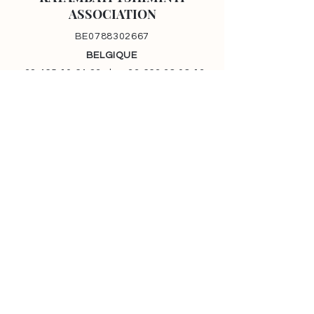
ASSOCIATION
BE0788302667
BELGIQUE
+32 465 10 64 23
|
+33 663 38 08 13
contact@katambayitshiminyiassociation.b
e
Rue des Palais 44 bte 27 | 1030
Schaerbeek
CONGO
Avenue Doruma A39 | Quartier Matonge
Commune de kalamu | Ville de Kinshasa
+243 97 4 650 41