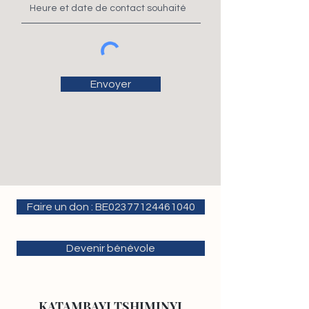
Envoyer
Faire un don : BE02377124461040
Devenir bénévole
KATAMBAYI TSHIMINYI