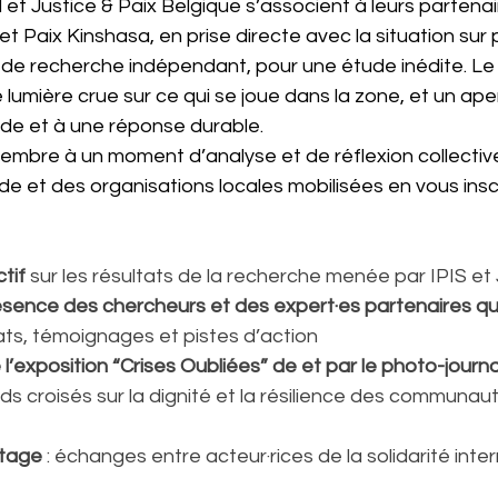
 et Justice & Paix Belgique s’associent à leurs partenai
t Paix Kinshasa, en prise directe avec la situation sur p
re de recherche indépendant, pour une étude inédite. Le r
 lumière crue sur ce qui se joue dans la zone, et un ape
ade et à une réponse durable.  
vembre à un moment d’analyse et de réflexion collecti
de et des organisations locales mobilisées en vous insc
tif 
sur les résultats de la recherche menée par IPIS et 
sence des chercheurs et des expert·es partenaires qui
tats, témoignages et pistes d’action  
 l’exposition “Crises Oubliées” de et par le photo-journal
rds croisés sur la dignité et la résilience des communaut
 
utage
 : échanges entre acteur·rices de la solidarité inte