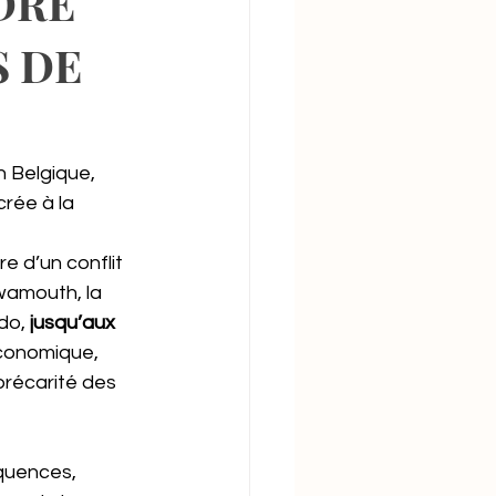
DRE
S DE
 Belgique, 
rée à la 
 d’un conflit 
wamouth, la 
do,
 jusqu’aux 
économique, 
précarité des 
quences, 