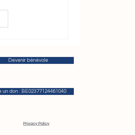
orcer la cybersécurité :
ngagement au service de
écurité humaine et de la
rrésilience
Devenir bénévole
e un don : BE02377124461040
Privacy Policy