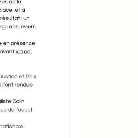
res de la 
lace, et à 
ésultat : un 
rçu des leviers 
ve en présence 
rivant 
via ce 
Justice et Paix 
 l’ont rendue 
iste Colin 
és de l’ouest 
rnationale 