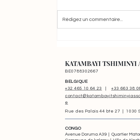
Rédigez un commentaire...
Construction du Centre de
Santé KTA à Maluku : un
projet pour offrir des soins
de santé à plus de 20 000
KATAMBAYI TSHIMINYI 
habitants
BE0788302667
BELGIQUE
+32 465 10 64 23
|
+33 663 38 0
contact@katambayitshiminyiasso
e
Rue des Palais 44 bte 27 | 1030
CONGO
Avenue Doruma A39 | Quartier Mat