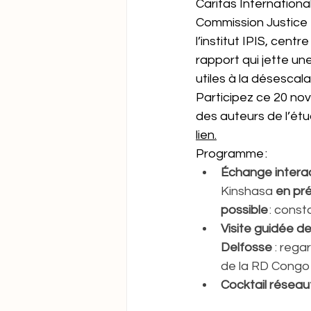
Caritas International
Commission Justice e
l’institut IPIS, cent
rapport qui jette une
utiles à la désescal
Participez ce 20 no
des auteurs de l’étu
lien.
Programme :  
Échange interac
Kinshasa 
en pré
possible
 : cons
Visite guidée de
Delfosse
 : rega
de la RD Congo 
Cocktail résea