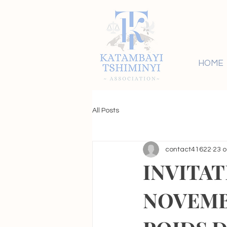
HOME
All Posts
contact41622
23 o
INVITA
NOVEMBR