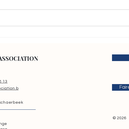
Les archives, fondement de
Renf
la justice et de la mémoire :
un e
KATAMBAYI TSHIMINYI
la s
ASSOCIATION présente à la
cybe
ASSOCIATION
Semaine internationale des
Archives 2026
8 13
Fair
ciation.b
 Schaerbeek
© 2026
onge