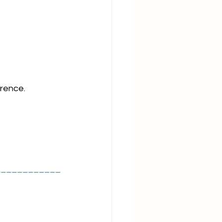
rence. 
____________