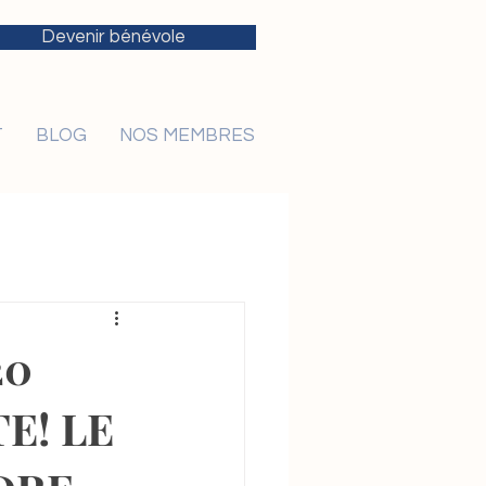
Devenir bénévole
T
BLOG
NOS MEMBRES
20
E! LE