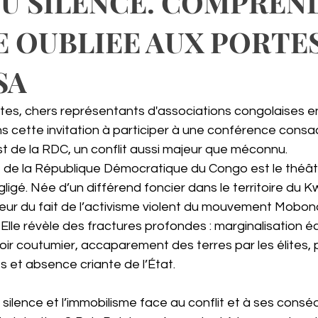
DU SILENCE. COMPREN
E OUBLIEE AUX PORTE
SA
es, chers représentants d'associations congolaises en
 cette invitation à participer à une conférence consac
st de la RDC, un conflit aussi majeur que méconnu. 
 de la République Démocratique du Congo est le théâtre
ligé. Née d’un différend foncier dans le territoire du K
pleur du fait de l’activisme violent du mouvement Mobon
. Elle révèle des fractures profondes : marginalisation 
ir coutumier, accaparement des terres par les élites, 
et absence criante de l’État.  
silence et l’immobilisme face au conflit et à ses consé