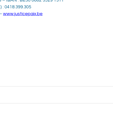
58 – IBAN : BE30 0682 3529 1311
) : 0418.399.305
– 
www.justicepaix.be