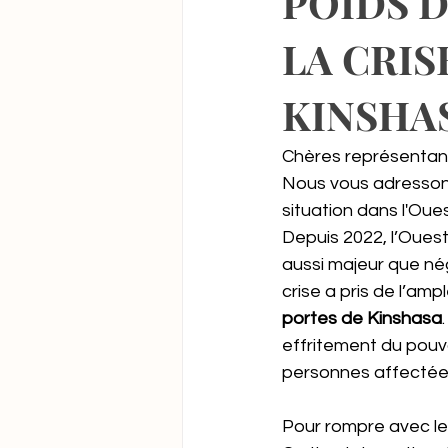
POIDS 
LA CRIS
KINSHA
Chères représentant
Nous vous adressons
situation dans l'Oue
Depuis 2022, l’Ouest
aussi majeur que nég
crise a pris de l’am
portes de Kinshasa
effritement du pouvo
personnes affectées 
Pour rompre avec le 