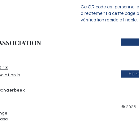
Ce QR code est personnel et
directement à cette page p
vérification rapide et fiable.
ASSOCIATION
8 13
Fair
ciation.b
 Schaerbeek
© 2026
onge
hasa