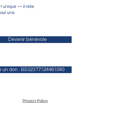
 unique — il relie
our une
Devenir bénévole
e un don : BE02377124461040
Privacy Policy