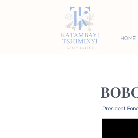
HOME
BOBO
President Fond