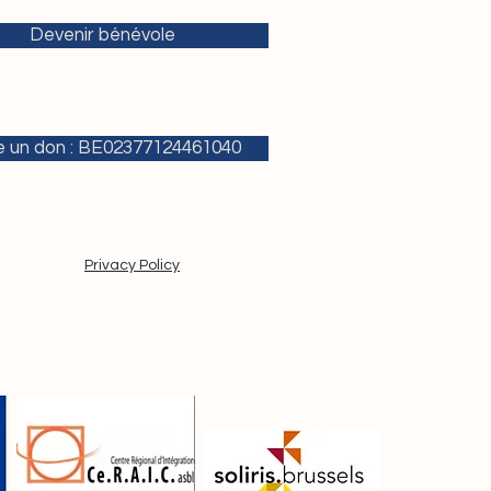
Devenir bénévole
e un don : BE02377124461040
Privacy Policy