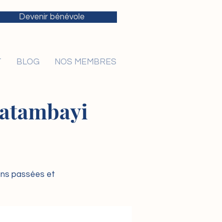
Devenir bénévole
T
BLOG
NOS MEMBRES
 Katambayi
ions passées et