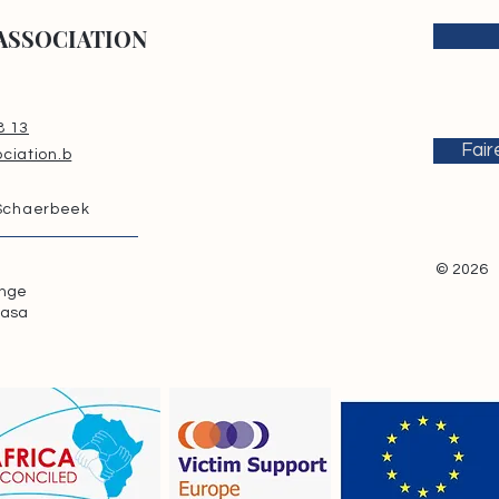
ASSOCIATION
8 13
Fair
ciation.b
 Schaerbeek
© 2026
onge
hasa