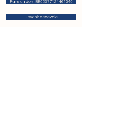
Faire un don : BE02377124461040
Devenir bénévole
KATAMBAYI TSHIMINYI
ASSOCIATION
BE0788302667
BELGIQUE
+32 465 10 64 23
|
+33 663 38 08 13
contact@katambayitshiminyiassociation.b
e
Rue des Palais 44 bte 27 | 1030
Schaerbeek
CONGO