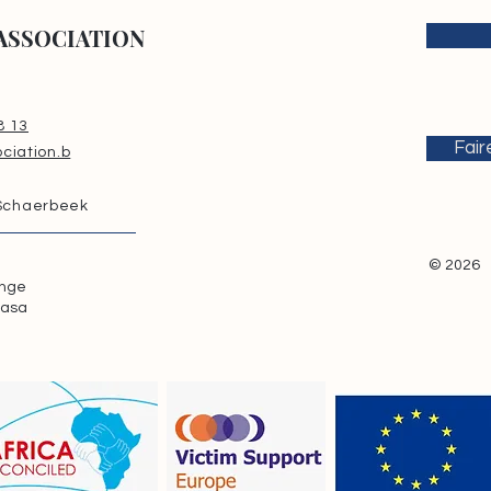
ASSOCIATION
8 13
Fair
ciation.b
 Schaerbeek
© 2026
onge
hasa