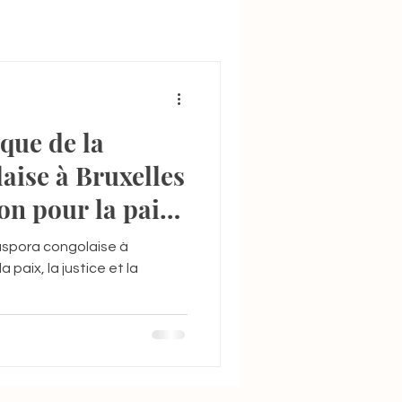
que de la
aise à Bruxelles
on pour la paix,
uveraineté de la
aspora congolaise à
a paix, la justice et la