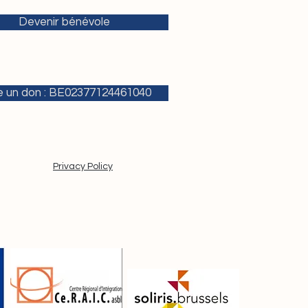
Devenir bénévole
e un don : BE02377124461040
Privacy Policy