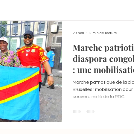
29 mai
2 min de lecture
Marche patrioti
diaspora congol
: une mobilisati
l’unité et la so
Marche patriotique de la di
RDC
Bruxelles : mobilisation pour l
souveraineté de la RDC