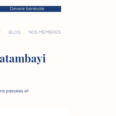
Devenir bénévole
T
BLOG
NOS MEMBRES
 Katambayi
ions passées et