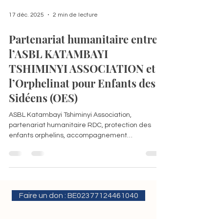
17 déc. 2025
2 min de lecture
Partenariat humanitaire entre
l’ASBL KATAMBAYI
TSHIMINYI ASSOCIATION et
l’Orphelinat pour Enfants des
Sidéens (OES)
ASBL Katambayi Tshiminyi Association,
partenariat humanitaire RDC, protection des
enfants orphelins, accompagnement
psychosocial enfants, orphelinat enfants sidéens,
inclusion sociale enfants vulnérables, ONG
humanitaire RDC, soutien scolaire orphelins,
droits de l’enfant RDC
Faire un don : BE02377124461040