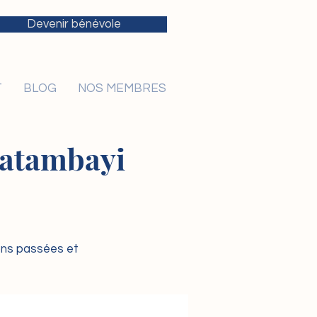
Devenir bénévole
T
BLOG
NOS MEMBRES
 Katambayi
ions passées et