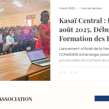
4 août 2025
1 min de lecture
Kasaï Central :
août 2025, Début de la
Formation des E
CONADESI à K
Lancement officiel de la fo
CONADESI à Kananga, pour 
provinciales en matière de
sécurité.
ASSOCIATION