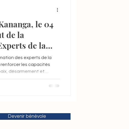
 Kananga, le 04
xperts de la
ananga
rmation des experts de la
renforcer les capacités
 paix, désarmement et
Devenir bénévole