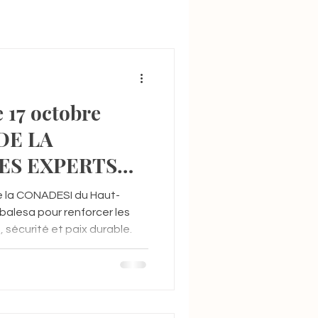
 17 octobre
DE LA
ES EXPERTS
SI/HAUT-
e la CONADESI du Haut-
ASUMBALESA
alesa pour renforcer les
sécurité et paix durable.