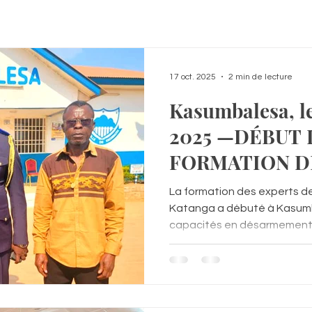
17 oct. 2025
2 min de lecture
Kasumbalesa, le
2025 —DÉBUT 
FORMATION D
DE LA CONADE
La formation des experts d
KATANGA À K
Katanga a débuté à Kasumb
capacités en désarmement, 