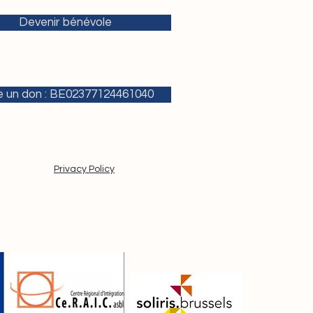
Devenir bénévole
e un don : BE02377124461040
Privacy Policy