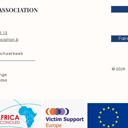
ASSOCIATION
8 13
Fair
ciation.b
 Schaerbeek
© 2026
onge
hasa