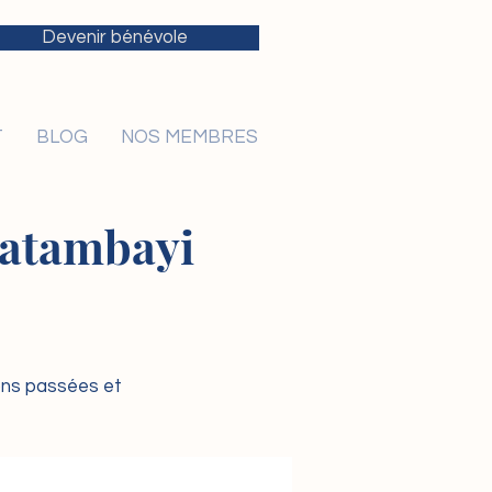
Devenir bénévole
T
BLOG
NOS MEMBRES
 Katambayi
ions passées et