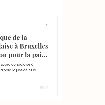
que de la
aise à Bruxelles
on pour la paix,
uveraineté de la
aspora congolaise à
a paix, la justice et la