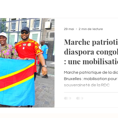
29 mai
2 min de lecture
Marche patrioti
diaspora congol
: une mobilisati
l’unité et la so
Marche patriotique de la di
RDC
Bruxelles : mobilisation pour l
souveraineté de la RDC