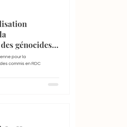
lisation
la
 des génocides
ublique
yenne pour la
du Congo
ides commis en RDC