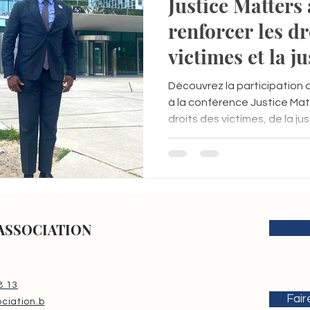
Justice Matters 
renforcer les dr
victimes et la ju
internationale
Découvrez la participation
à la conférence Justice Mat
droits des victimes, de la jus
lutte contre l’impunité et d
ASSOCIATION
8 13
Fair
ciation.b