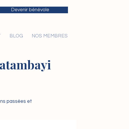
Devenir bénévole
T
BLOG
NOS MEMBRES
 Katambayi
ions passées et