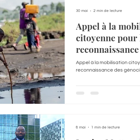
30 mai
2 min de lecture
Appel à la mobi
citoyenne pour 
reconnaissance
commis en Rép
Appel à la mobilisation cito
démocratique 
reconnaissance des génoc
8 mai
1 min de lecture