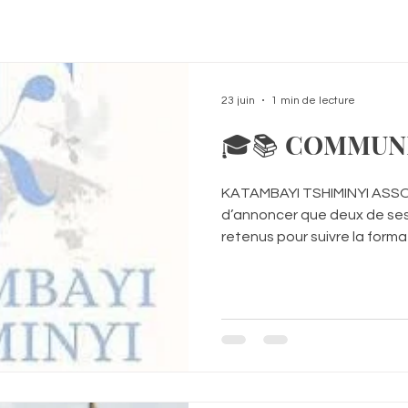
23 juin
1 min de lecture
🎓📚 COMMUN
KATAMBAYI TSHIMINYI ASSOCI
d’annoncer que deux de ses
retenus pour suivre la forma
Judiciaire à l’Université Libr
l’année académique 2026-2
sont : ✅ Monsieur Bobo KAT
Fondateur et Consultant exp
psychotraumatologie ; ✅ 
NKUADI, accompagnateur so
constitue une étape impor