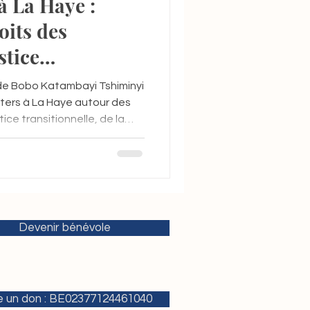
à La Haye :
oits des
stice
 de Bobo Katambayi Tshiminyi
ters à La Haye autour des
tice transitionnelle, de la
es droits humains.
Devenir bénévole
e un don : BE02377124461040