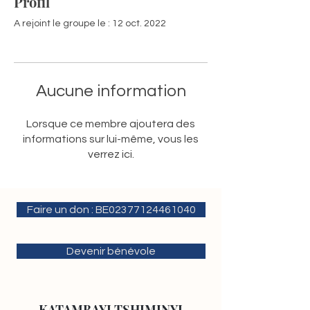
Profil
A rejoint le groupe le : 12 oct. 2022
Aucune information
Lorsque ce membre ajoutera des
informations sur lui-même, vous les
verrez ici.
Faire un don : BE02377124461040
Devenir bénévole
KATAMBAYI TSHIMINYI