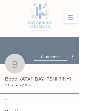
Plus d'actions
S'abonner
Bobo KATAMBAYI TSHI
Bobo KATAMBAYI TSHIMINYI
0 Abonné
0 Suivi