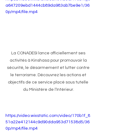
a647209ebd1444cb89da983ab7be9e1/36
0p/mp4/file.mp4
La CONADESI lance officiellement ses 
activités à Kinshasa pour promouvoir la 
sécurité, le désarmement et lutter contre 
le terrorisme. Découvrez les actions et 
objectifs de ce service placé sous tutelle 
du Ministère de l’Intérieur.
https://video.wixstatic.com/video/170b1f_8
51a22e412144c9d90dda953d71538d5/36
0p/mp4/file.mp4