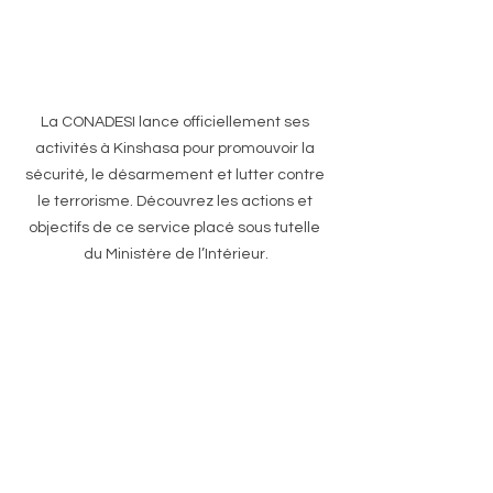
La CONADESI lance officiellement ses 
activités à Kinshasa pour promouvoir la 
sécurité, le désarmement et lutter contre 
le terrorisme. Découvrez les actions et 
objectifs de ce service placé sous tutelle 
du Ministère de l’Intérieur.
Désarmement en RDC
Lutte contre le terrorisme RDC
plaidoyer
Formation experts sécurité
Sécurité internationale RDC
Sécurité Kinshasa
Kuluna Kinshasa
Ministère de l'Intérieur RDC
Démilitarisation Kinshasa