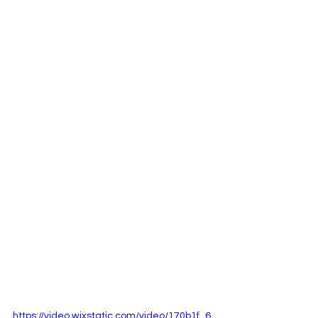
https://video.wixstatic.com/video/170b1f_6