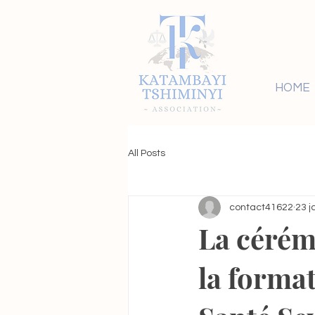
HOME
All Posts
contact41622
23 j
La cérém
la forma