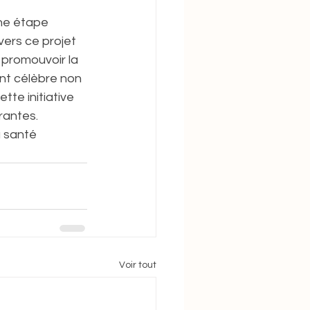
ne étape 
ers ce projet 
 promouvoir la 
nt célèbre non 
tte initiative 
rantes. 
 santé 
Voir tout