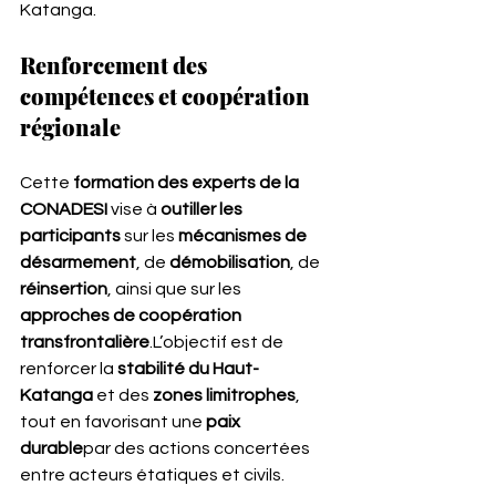
Katanga.
Renforcement des 
compétences et coopération 
régionale
Cette 
formation des experts de la 
CONADESI
 vise à 
outiller les 
participants
 sur les 
mécanismes de 
désarmement
, de 
démobilisation
, de 
réinsertion
, ainsi que sur les 
approches de coopération 
transfrontalière
.L’objectif est de 
renforcer la 
stabilité du Haut-
Katanga
 et des 
zones limitrophes
, 
tout en favorisant une 
paix 
durable
par des actions concertées 
entre acteurs étatiques et civils.