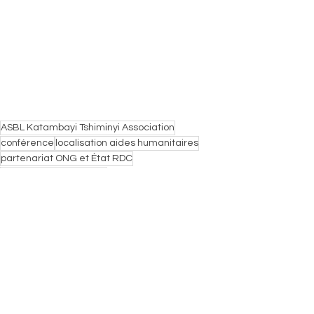
ASBL Katambayi Tshiminyi Association
conférence
localisation aides humanitaires
partenariat ONG et État RDC
financement ONG RDC
First Bank RDC critères financement
Conférence vulgarisation feuille de route RDC
critères financement humanitaire
symposium Kinshasa 2025
2e Symposium National aides humanitaires RDC
CONAFOHD RDC