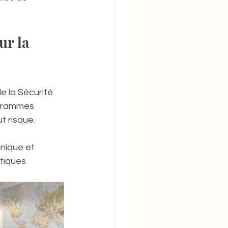
ur la 
de la Sécurité 
ogrammes 
t risque.
nique et 
tiques 