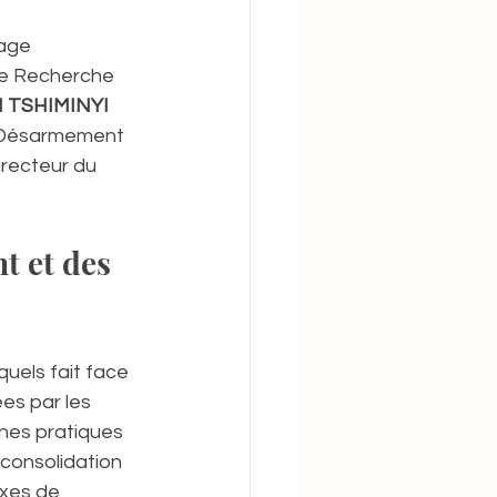
age 
de Recherche 
 TSHIMINYI 
u Désarmement 
recteur du 
t et des 
uels fait face 
s par les 
nnes pratiques 
consolidation 
axes de 