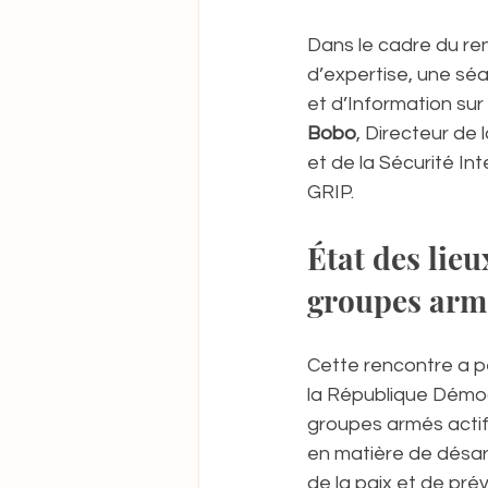
Dans le cadre du re
d’expertise, une sé
et d’Information sur 
Bobo
, Directeur de l
et de la Sécurité In
GRIP.
État des lieu
groupes arm
Cette rencontre a pe
la République Démo
groupes armés acti
en matière de désarm
de la paix et de pré