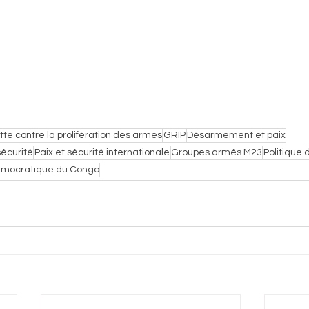
tte contre la prolifération des armes
GRIP
Désarmement et paix
sécurité
Paix et sécurité internationale
Groupes armés M23
Politique
Démocratique du Congo