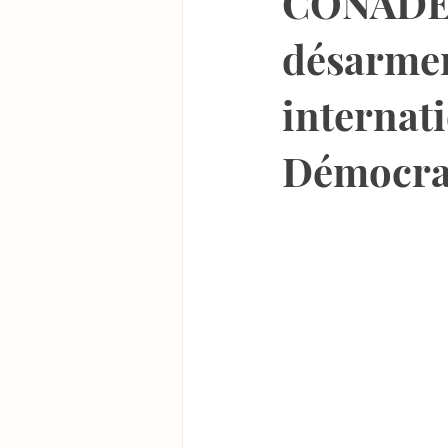
CONADESI
désarmem
internat
Démocra