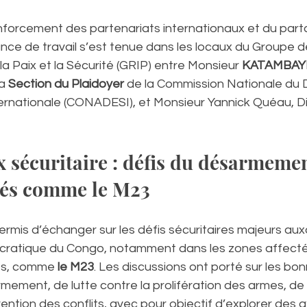
nforcement des partenariats internationaux et du part
ance de travail s’est tenue dans les locaux du Groupe 
la Paix et la Sécurité (GRIP) entre Monsieur 
KATAMBAYI
a 
Section du Plaidoyer
 de la Commission Nationale d
ternationale (CONADESI), et Monsieur Yannick Quéau, Di
x sécuritaire : défis du désarmemen
és comme le M23
rmis d’échanger sur les défis sécuritaires majeurs auxq
cratique du Congo, notamment dans les zones affectée
fs, comme 
le M23
. Les discussions ont porté sur les bo
ement, de lutte contre la prolifération des armes, de 
vention des conflits, avec pour objectif d’explorer des 