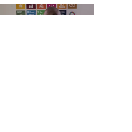
Load video
6 janv.
1 min de lecture
Appel aux victimes FMI-PAD
Network : Mobilisation, justice
et accompagnement des
victimes
Appel aux victimes lancé par le FMI-PAD Network