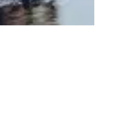
30 mai
2 min de lecture
Appel à la mobilisation
citoyenne pour la
reconnaissance des génocides
commis en République
démocratique du Congo
Appel à la mobilisation citoyenne pour la
reconnaissance des génocides commis en RDC